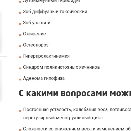
Аутоиммунный тиреоидит
Зоб диффузный токсический
Зоб узловой
Ожирение
Остеопороз
Гиперпролактинемия
Синдром поликистозных яичников
Аденома гипофиза
С какими вопросами можн
Постоянная усталость, колебания веса, потлив
нерегулярный менструальный цикл
Сложности со снижением веса и изменением об