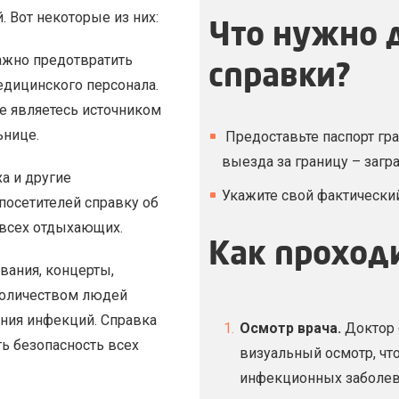
 Вот некоторые из них:
Что нужно 
ажно предотвратить
справки?
едицинского персонала.
не являетесь источником
ьнице.
Предоставьте паспорт гра
выезда за границу – загра
а и другие
Укажите свой фактически
посетителей справку об
 всех отдыхающих.
Как проход
ания, концерты,
количеством людей
ния инфекций. Справка
Осмотр врача.
Доктор 
ь безопасность всех
визуальный осмотр, чт
инфекционных заболев