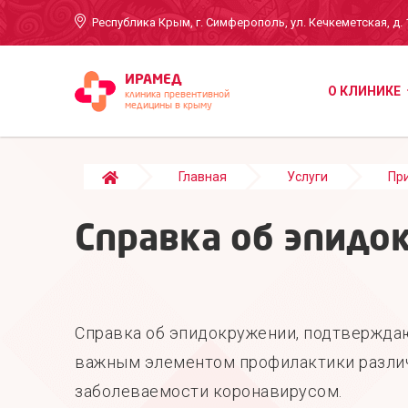
Республика Крым, г. Симферополь, ул. Кечкеметская, д. 
ИРАМЕД
О КЛИНИКЕ
клиника превентивной
медицины в крыму
Главная
Услуги
Пр
Справка об эпидо
Справка об эпидокружении, подтверждаю
важным элементом профилактики различ
заболеваемости коронавирусом.