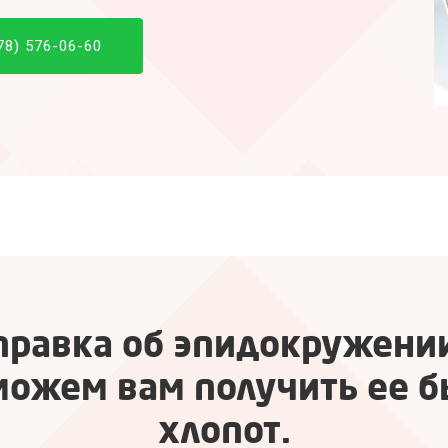
78) 576-06-60
правка об эпидокружени
жем вам получить ее б
хлопот.