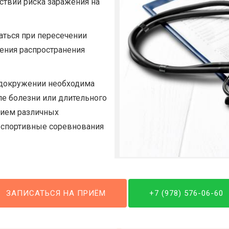
тствии риска заражения на
ться при пересечении
щения распространения
идокружении необходима
ле болезни или длительного
ением различных
, спортивные соревнования
ЗАПИСАТЬСЯ НА ПРИЁМ
+7 (978) 576-06-60