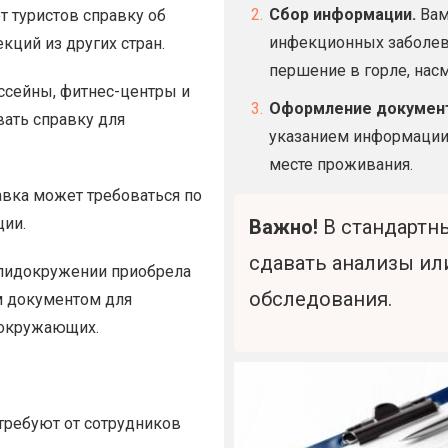
Сбор информации.
Вам
т туристов справку об
инфекционных заболева
кций из других стран.
першение в горле, насмо
сейны, фитнес-центры и
Оформление докумен
ать справку для
указанием информации
месте проживания.
авка может требоваться по
ции.
Важно!
В стандартны
сдавать анализы и
эпидокружении приобрела
обследования.
м документом для
я окружающих.
?
требуют от сотрудников