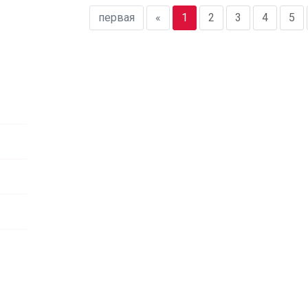
первая
«
1
2
3
4
5