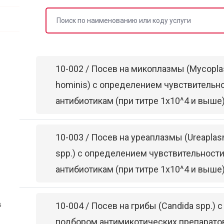
10-002 / Посев на микоплазмы (Mycopl
hominis) с определением чувствительно
антибиотикам (при титре 1х10^4 и выше
10-003 / Посев на уреаплазмы (Ureapla
spp.) с определением чувствительности
антибиотикам (при титре 1х10^4 и выше
в
10-004 / Посев на грибы (Candida spp.) с
подбором антимикотических препарато