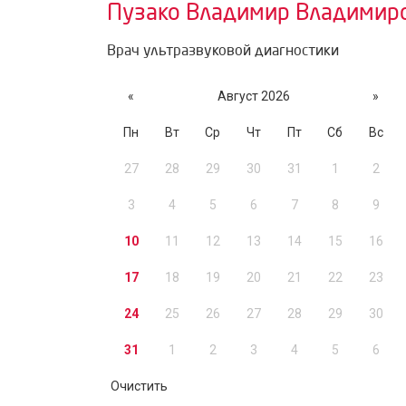
Пузако Владимир Владимир
Врач ультразвуковой диагностики
«
Август 2026
»
Пн
Вт
Ср
Чт
Пт
Сб
Вс
27
28
29
30
31
1
2
3
4
5
6
7
8
9
10
11
12
13
14
15
16
17
18
19
20
21
22
23
24
25
26
27
28
29
30
31
1
2
3
4
5
6
Очистить